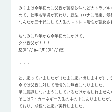
みくまは今年初めに父親が警察沙汰など大トラブル
めて、仕事も環境が変わり、新型コロナに感染、最
なんだか三十代にして人生のストレス耐性が強化されたよ
ちなみに昨年から今年初めにかけて、
クソ親父が！！！
怒(# ﾟДﾟ)(# ﾟДﾟ)(# ﾟДﾟ)怒
・・・
と、思っていましたが（たまに思い出しますが）、
今では父親に対して感情的に無色になりました。
単に意識しないようにしているだけかもしれませんが(-
そこはD・カーネギー先生の本の中にありましたが
ており、成程なと思い実行しました。