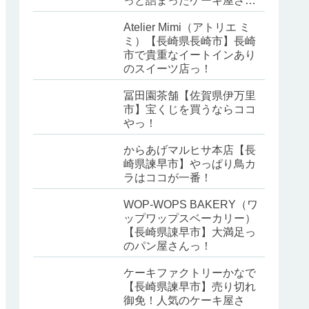
っと詰まったケーキ屋さ
ん！
Atelier Mimi（アトリエ ミ
ミ）【長崎県長崎市】長崎
市で貴重なイートインあり
のスイーツ店っ！
冨田園茶舗【佐賀県伊万里
市】宝くじを買うならココ
やっ！
からあげマルヒサ本店【長
崎県諫早市】やっぱり鳥カ
ラはココが一番！
WOP-WOPS BAKERY（ワ
ップワップスベーカリー）
【長崎県諌早市】大満足っ
のパン屋さんっ！
ケーキファクトリーかなで
【長崎県諫早市】売り切れ
御免！人気のケーキ屋さ