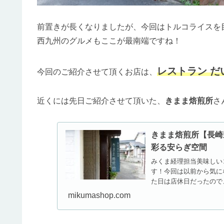
前置きが長くなりましたが、今回はトルコライスを
西九州のグルメもここが最南端ですね！
レストラン だ
今回のご紹介させて頂くお店は、
近くには先日ご紹介させて頂いた、
きまま焙煎所
さ
きまま焙煎所【長崎
彩る安らぎ空間
みくま経理担当美味しい
す！今回は以前から気に
た日は店休日だったので、
崎...
mikumashop.com