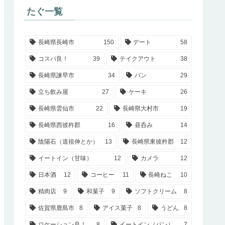
たぐ一覧
長崎県長崎市
150
デート
58
コスパ良！
39
テイクアウト
38
長崎県諫早市
34
パン
29
立ち飲み屋
27
ケーキ
26
長崎県雲仙市
22
長崎県大村市
19
長崎県西彼杵郡
16
昼呑み
14
陰陽石（道祖伸とか）
13
長崎県東彼杵郡
12
イートイン（甘味）
12
カメラ
12
日本酒
12
コーヒー
11
長崎ねこ
10
精肉店
9
和菓子
9
ソフトクリーム
8
佐賀県鹿島市
8
アイス菓子
8
うどん
8
ロケーション良！
8
イートイン（パン）
7