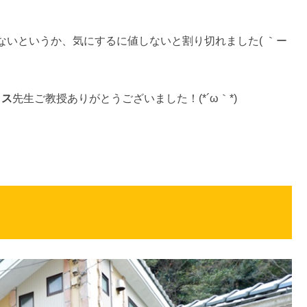
いというか、気にするに値しないと割り切れました( ｀ー
トス
先生ご教授ありがとうございました！(*´ω｀*)