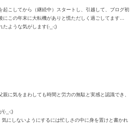
を起こしてから（継続中）スタートし、引越して、ブログ初
後にこの年末に大転機がありと慌ただしく過ごしてます…
うな気がします(-_-;)
父親に気をまわしても時間と労力の無駄と実感と認識でき、
_-;)
、気にしないようにするには忙しさの中に身を置けと書かれ