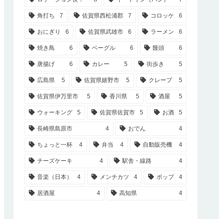
角打ち
7
佐賀県西松浦郡
7
コロッケ
6
おにぎり
6
佐賀県武雄市
6
ラーメン
6
焼き鳥
6
ベーグル
6
饅頭
6
唐揚げ
6
カレー
5
街歩き
5
広島県
5
佐賀県嬉野市
5
クレープ
5
佐賀県伊万里市
5
香川県
5
酒屋
5
ウォーキング
5
佐賀県佐賀市
5
お酒
5
長崎県島原市
4
おでん
4
ちょっと一杯
4
弁当
4
自動販売機
4
チーズケーキ
4
駅舎・線路
4
音楽（日本）
4
メンチカツ
4
ポップ
4
居酒屋
4
高知県
4