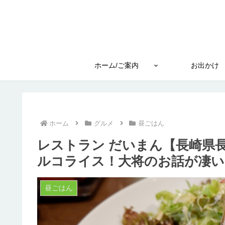
ホーム/ご案内
お出かけ
ホーム
グルメ
昼ごはん
レストラン だいまん【長崎県
ルコライス！大将のお話が凄い
昼ごはん